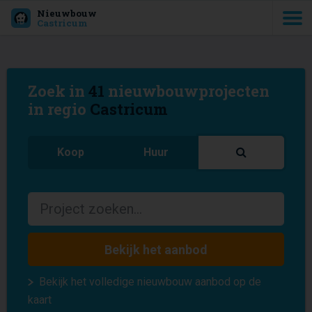
Nieuwbouw
Castricum
Zoek in
41
nieuwbouwprojecten
in regio
Castricum
Koop
Huur
Bekijk het aanbod
Bekijk het volledige nieuwbouw aanbod op de
kaart