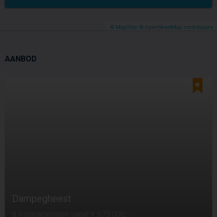
© MapTiler
© OpenStreetMap contributors
AANBOD
Dampegheest
8 Koopwoningen vanaf € 575.000,-