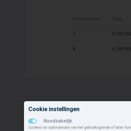
Bouwnummer
Prijs
1
€ 599.00
8
€ 599.00
Cookie instellingen
Nieuwbouw in deze
N
gemeente
o
Noodzakelijk
Cookies ter optimalisatie van het gebruiksgemak of laten fun
Alle nieuwbouw projecten
W