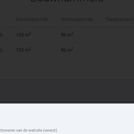
Kaveloppervlak
Woonoppervlak
Slaapkamer(s
2
2
0,-
155 m
96 m
-
2
2
0,-
155 m
96 m
-
ieuwbouw in de
Account
mgeving
Inloggen
ctioneren van de website (vereist)
Inschrijven
ormerland
Zaanstad