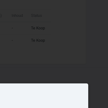
)
Inhoud
Status
-
Te Koop
-
Te Koop
Overige
Nieuwbouwnieuws
Contact